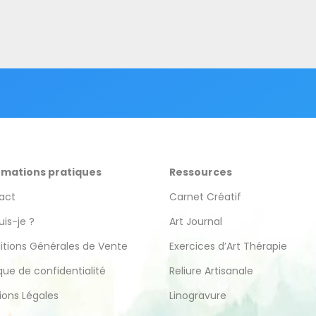
rmations pratiques
Ressources
act
Carnet Créatif
uis-je ?
Art Journal
itions Générales de Vente
Exercices d’Art Thérapie
ique de confidentialité
Reliure Artisanale
ions Légales
Linogravure