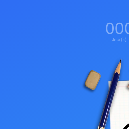
00
Jour(s)