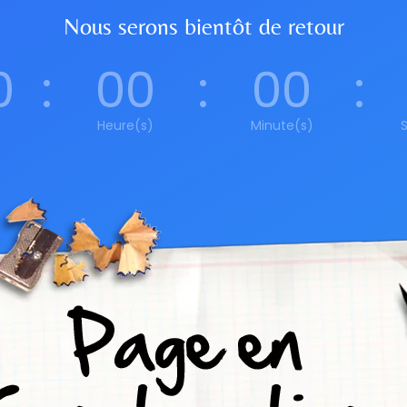
Nous serons bientôt de retour
0
:
00
:
00
:
Heure(s)
Minute(s)