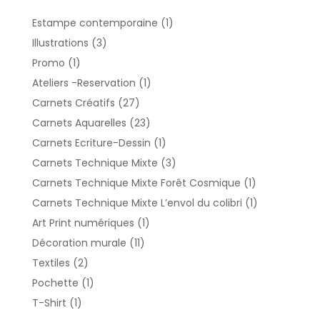
1
Estampe contemporaine
1
produit
3
Illustrations
3
produits
1
Promo
1
produit
1
Ateliers -Reservation
1
produit
27
Carnets Créatifs
27
produits
23
Carnets Aquarelles
23
produits
1
Carnets Ecriture-Dessin
1
produit
3
Carnets Technique Mixte
3
produits
1
Carnets Technique Mixte Forêt Cosmique
1
produit
1
Carnets Technique Mixte L’envol du colibri
1
produit
1
Art Print numériques
1
produit
11
Décoration murale
11
produits
2
Textiles
2
produits
1
Pochette
1
produit
1
T-Shirt
1
produit