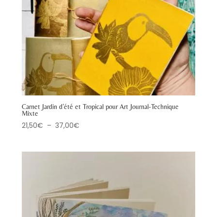
Carnet Jardin d’été et Tropical pour Art Journal-Technique
Mixte
Plage
21,50
€
–
37,00
€
de
prix :
21,50€
à
37,00€