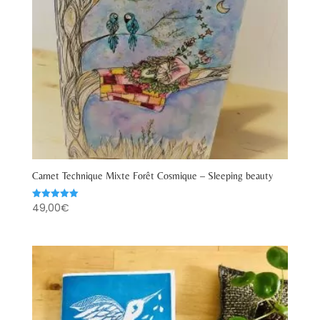
Carnet Technique Mixte Forêt Cosmique – Sleeping beauty
49,00
€
Note
5.00
sur 5