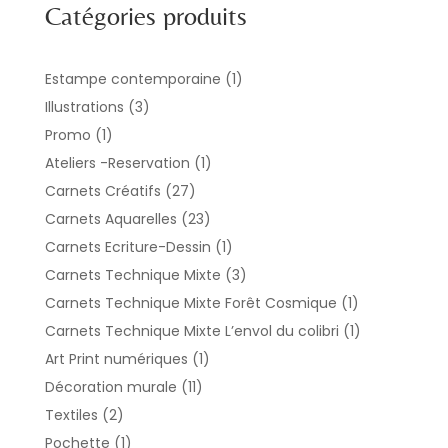
Catégories produits
1
Estampe contemporaine
1
produit
3
Illustrations
3
produits
1
Promo
1
produit
1
Ateliers -Reservation
1
produit
27
Carnets Créatifs
27
produits
23
Carnets Aquarelles
23
produits
1
Carnets Ecriture-Dessin
1
produit
3
Carnets Technique Mixte
3
produits
1
Carnets Technique Mixte Forêt Cosmique
1
produit
1
Carnets Technique Mixte L’envol du colibri
1
produit
1
Art Print numériques
1
produit
11
Décoration murale
11
produits
2
Textiles
2
produits
1
Pochette
1