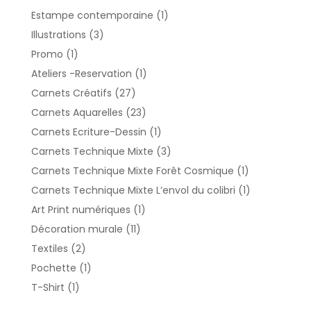
1
Estampe contemporaine
1
produit
3
Illustrations
3
produits
1
Promo
1
produit
1
Ateliers -Reservation
1
produit
27
Carnets Créatifs
27
produits
23
Carnets Aquarelles
23
produits
1
Carnets Ecriture-Dessin
1
produit
3
Carnets Technique Mixte
3
produits
1
Carnets Technique Mixte Forêt Cosmique
1
produit
1
Carnets Technique Mixte L’envol du colibri
1
produit
1
Art Print numériques
1
produit
11
Décoration murale
11
produits
2
Textiles
2
produits
1
Pochette
1
produit
1
T-Shirt
1
produit