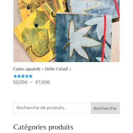
Carnet aquarelle « Délire Créatif »
Plage
53,00
€
–
67,00
€
Note
5.00
de
sur 5
prix :
53,00€
Recherche
à
67,00€
Catégories produits