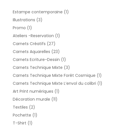
1
Estampe contemporaine
1
produit
3
Illustrations
3
produits
1
Promo
1
produit
1
Ateliers -Reservation
1
produit
27
Carnets Créatifs
27
produits
23
Carnets Aquarelles
23
produits
1
Carnets Ecriture-Dessin
1
produit
3
Carnets Technique Mixte
3
produits
1
Carnets Technique Mixte Forêt Cosmique
1
produit
1
Carnets Technique Mixte L’envol du colibri
1
produit
1
Art Print numériques
1
produit
11
Décoration murale
11
produits
2
Textiles
2
produits
1
Pochette
1
produit
1
T-Shirt
1