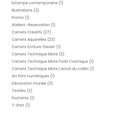
1
Estampe contemporaine
1
produit
3
Illustrations
3
produits
1
Promo
1
produit
1
Ateliers -Reservation
1
produit
27
Carnets Créatifs
27
produits
23
Carnets Aquarelles
23
produits
1
Carnets Ecriture-Dessin
1
produit
3
Carnets Technique Mixte
3
produits
1
Carnets Technique Mixte Forêt Cosmique
1
produit
1
Carnets Technique Mixte L’envol du colibri
1
produit
1
Art Print numériques
1
produit
11
Décoration murale
11
produits
2
Textiles
2
produits
1
Pochette
1
produit
1
T-Shirt
1
produit