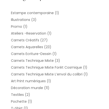
1
Estampe contemporaine
1
produit
3
Illustrations
3
produits
1
Promo
1
produit
1
Ateliers -Reservation
1
produit
27
Carnets Créatifs
27
produits
23
Carnets Aquarelles
23
produits
1
Carnets Ecriture-Dessin
1
produit
3
Carnets Technique Mixte
3
produits
1
Carnets Technique Mixte Forêt Cosmique
1
produit
1
Carnets Technique Mixte L’envol du colibri
1
produit
1
Art Print numériques
1
produit
11
Décoration murale
11
produits
2
Textiles
2
produits
1
Pochette
1
produit
1
T-Shirt
1