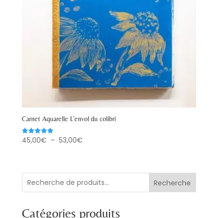
Carnet Aquarelle L’envol du colibri
Plage
45,00
€
–
53,00
€
Note
5.00
de
sur 5
prix :
45,00€
Recherche
à
53,00€
Catégories produits