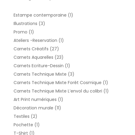
1
Estampe contemporaine
1
produit
3
Illustrations
3
produits
1
Promo
1
produit
1
Ateliers -Reservation
1
produit
27
Carnets Créatifs
27
produits
23
Carnets Aquarelles
23
produits
1
Carnets Ecriture-Dessin
1
produit
3
Carnets Technique Mixte
3
produits
1
Carnets Technique Mixte Forêt Cosmique
1
produit
1
Carnets Technique Mixte L’envol du colibri
1
produit
1
Art Print numériques
1
produit
11
Décoration murale
11
produits
2
Textiles
2
produits
1
Pochette
1
produit
1
T-Shirt
1