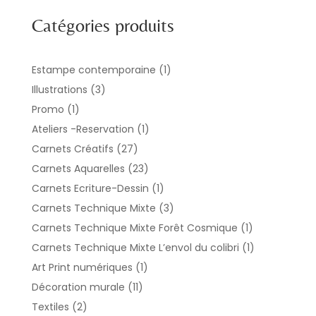
Catégories produits
1
Estampe contemporaine
1
produit
3
Illustrations
3
produits
1
Promo
1
produit
1
Ateliers -Reservation
1
produit
27
Carnets Créatifs
27
produits
23
Carnets Aquarelles
23
produits
1
Carnets Ecriture-Dessin
1
produit
3
Carnets Technique Mixte
3
produits
1
Carnets Technique Mixte Forêt Cosmique
1
produit
1
Carnets Technique Mixte L’envol du colibri
1
produit
1
Art Print numériques
1
produit
11
Décoration murale
11
produits
2
Textiles
2