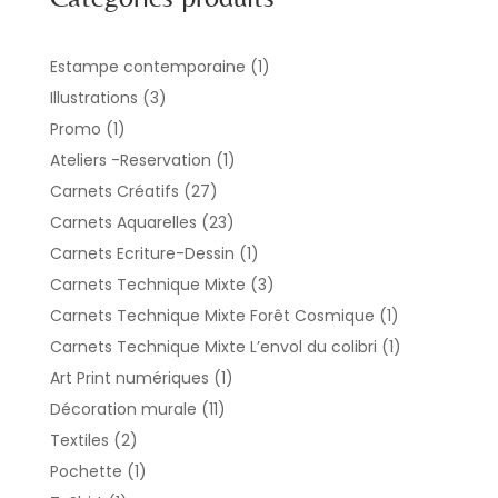
1
Estampe contemporaine
1
produit
3
Illustrations
3
produits
1
Promo
1
produit
1
Ateliers -Reservation
1
produit
27
Carnets Créatifs
27
produits
23
Carnets Aquarelles
23
produits
1
Carnets Ecriture-Dessin
1
produit
3
Carnets Technique Mixte
3
produits
1
Carnets Technique Mixte Forêt Cosmique
1
produit
1
Carnets Technique Mixte L’envol du colibri
1
produit
1
Art Print numériques
1
produit
11
Décoration murale
11
produits
2
Textiles
2
produits
1
Pochette
1
produit