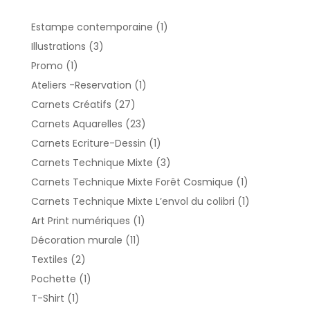
1
Estampe contemporaine
1
produit
3
Illustrations
3
produits
1
Promo
1
produit
1
Ateliers -Reservation
1
produit
27
Carnets Créatifs
27
produits
23
Carnets Aquarelles
23
produits
1
Carnets Ecriture-Dessin
1
produit
3
Carnets Technique Mixte
3
produits
1
Carnets Technique Mixte Forêt Cosmique
1
produit
1
Carnets Technique Mixte L’envol du colibri
1
produit
1
Art Print numériques
1
produit
11
Décoration murale
11
produits
2
Textiles
2
produits
1
Pochette
1
produit
1
T-Shirt
1