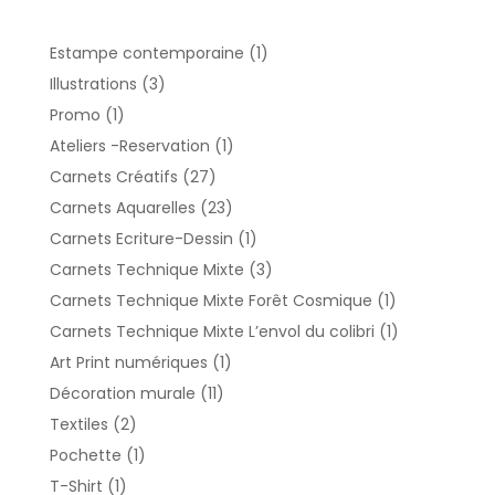
1
Estampe contemporaine
1
produit
3
Illustrations
3
produits
1
Promo
1
produit
1
Ateliers -Reservation
1
produit
27
Carnets Créatifs
27
produits
23
Carnets Aquarelles
23
produits
1
Carnets Ecriture-Dessin
1
produit
3
Carnets Technique Mixte
3
produits
1
Carnets Technique Mixte Forêt Cosmique
1
produit
1
Carnets Technique Mixte L’envol du colibri
1
produit
1
Art Print numériques
1
produit
11
Décoration murale
11
produits
2
Textiles
2
produits
1
Pochette
1
produit
1
T-Shirt
1