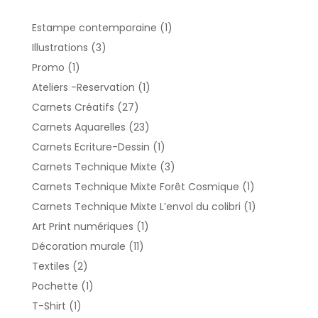
1
Estampe contemporaine
1
produit
3
Illustrations
3
produits
1
Promo
1
produit
1
Ateliers -Reservation
1
produit
27
Carnets Créatifs
27
produits
23
Carnets Aquarelles
23
produits
1
Carnets Ecriture-Dessin
1
produit
3
Carnets Technique Mixte
3
produits
1
Carnets Technique Mixte Forêt Cosmique
1
produit
1
Carnets Technique Mixte L’envol du colibri
1
produit
1
Art Print numériques
1
produit
11
Décoration murale
11
produits
2
Textiles
2
produits
1
Pochette
1
produit
1
T-Shirt
1