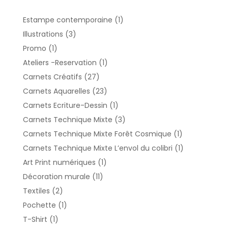
1
Estampe contemporaine
1
produit
3
Illustrations
3
produits
1
Promo
1
produit
1
Ateliers -Reservation
1
produit
27
Carnets Créatifs
27
produits
23
Carnets Aquarelles
23
produits
1
Carnets Ecriture-Dessin
1
produit
3
Carnets Technique Mixte
3
produits
1
Carnets Technique Mixte Forêt Cosmique
1
produit
1
Carnets Technique Mixte L’envol du colibri
1
produit
1
Art Print numériques
1
produit
11
Décoration murale
11
produits
2
Textiles
2
produits
1
Pochette
1
produit
1
T-Shirt
1