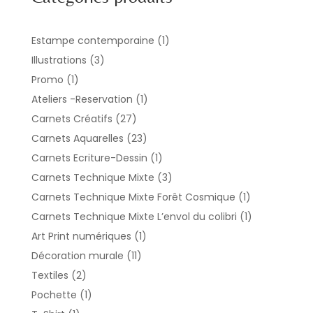
1
Estampe contemporaine
1
produit
3
Illustrations
3
produits
1
Promo
1
produit
1
Ateliers -Reservation
1
produit
27
Carnets Créatifs
27
produits
23
Carnets Aquarelles
23
produits
1
Carnets Ecriture-Dessin
1
produit
3
Carnets Technique Mixte
3
produits
1
Carnets Technique Mixte Forêt Cosmique
1
produit
1
Carnets Technique Mixte L’envol du colibri
1
produit
1
Art Print numériques
1
produit
11
Décoration murale
11
produits
2
Textiles
2
produits
1
Pochette
1
produit