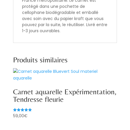
France métropolitaine. Le carnet est
protégé dans une pochette de
cellophane biodégradable et emballé
avec soin avec du papier kraft que vous
pouvez par la suite, le réutiliser. Livré entre
1-3 jours ouvrables.
Produits similaires
Carnet aquarelle Expérimentation,
Tendresse fleurie
59,00
€
Note
5.00
sur 5