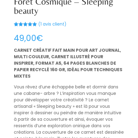
Forêt Cosmique – Sleeping
beauty
(
1
avis client)
Noté
1
5.00
sur 5
49,00
€
basé sur
notation
client
CARNET CRÉATIF FAIT MAIN POUR ART JOURNAL,
MULTI COULEUR, CARNET ILLUSTRÉ POUR
INSPIRER, FORMAT A5, 64 PAGES BLANCHES DE
PAPIER RECYCLÉ 160 GR, IDÉAL POUR TECHNIQUES
MIXTES
Vous rêvez d’une échappée belle et dormir dans
une cabane- arbre ? L’inspiration vous manque
pour développer votre créativité ? Le carnet
artisanal « Sleeping beauty » est là pour vous
inspirer à dessiner ou peindre de manière intuitive
à partir de sa couverture et ainsi, évoquer vos
ressentis d’une exploration onirique dans vos
créations. La couverture de ce carnet est dessinée