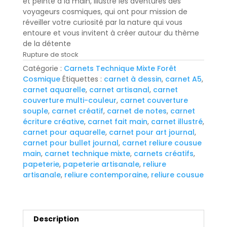
et peinte à la main, illustre les aventures des
voyageurs cosmiques, qui ont pour mission de
réveiller votre curiosité par la nature qui vous
entoure et vous invitent à créer autour du thème
de la détente
Rupture de stock
Catégorie :
Carnets Technique Mixte Forêt
Cosmique
Étiquettes :
carnet à dessin
,
carnet A5
,
carnet aquarelle
,
carnet artisanal
,
carnet
couverture multi-couleur
,
carnet couverture
souple
,
carnet créatif
,
carnet de notes
,
carnet
écriture créative
,
carnet fait main
,
carnet illustré
,
carnet pour aquarelle
,
carnet pour art journal
,
carnet pour bullet journal
,
carnet reliure cousue
main
,
carnet technique mixte
,
carnets créatifs
,
papeterie
,
papeterie artisanale
,
reliure
artisanale
,
reliure contemporaine
,
reliure cousue
Description