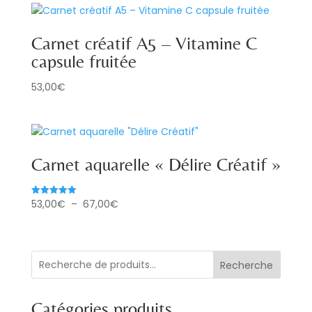
Carnet créatif A5 – Vitamine C
capsule fruitée
53,00
€
Carnet aquarelle « Délire Créatif »
Plage
53,00
€
–
67,00
€
Note
5.00
de
sur 5
prix :
53,00€
Recherche
à
67,00€
Catégories produits