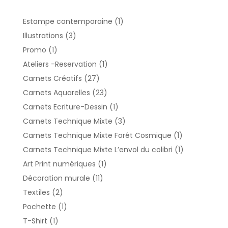
1
Estampe contemporaine
1
produit
3
Illustrations
3
produits
1
Promo
1
produit
1
Ateliers -Reservation
1
produit
27
Carnets Créatifs
27
produits
23
Carnets Aquarelles
23
produits
1
Carnets Ecriture-Dessin
1
produit
3
Carnets Technique Mixte
3
produits
1
Carnets Technique Mixte Forêt Cosmique
1
produit
1
Carnets Technique Mixte L’envol du colibri
1
produit
1
Art Print numériques
1
produit
11
Décoration murale
11
produits
2
Textiles
2
produits
1
Pochette
1
produit
1
T-Shirt
1